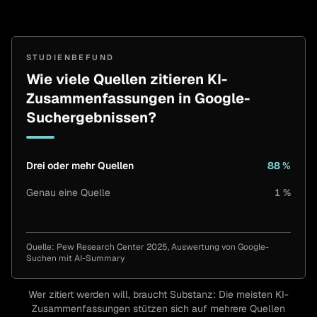
STUDIENBEFUND
Wie viele Quellen zitieren KI-
Zusammenfassungen in Google-
Suchergebnissen?
Drei oder mehr Quellen
88 %
Genau eine Quelle
1 %
Wie viele Quellen zitieren KI-Zusammenfassungen in 
KATEGORIE
Quelle:
Pew Research Center 2025, Auswertung von Google-
Drei oder mehr Quellen
Suchen mit AI-Summary
Genau eine Quelle
Wer zitiert werden will, braucht Substanz: Die meisten KI-
Zusammenfassungen stützen sich auf mehrere Quellen