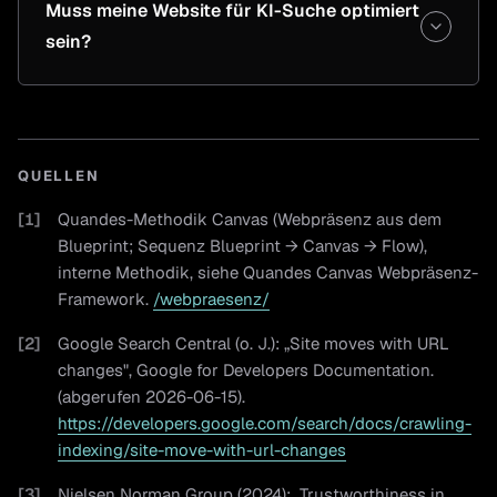
Muss meine Website für KI-Suche optimiert
sein?
QUELLEN
[
1
]
Quandes-Methodik Canvas (Webpräsenz aus dem
Blueprint; Sequenz Blueprint → Canvas → Flow),
interne Methodik, siehe Quandes Canvas Webpräsenz-
Framework.
/webpraesenz/
[
2
]
Google Search Central (o. J.): „Site moves with URL
changes", Google for Developers Documentation.
(abgerufen 2026-06-15).
https://developers.google.com/search/docs/crawling-
indexing/site-move-with-url-changes
[
3
]
Nielsen Norman Group (2024): „Trustworthiness in