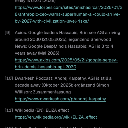
really is (23.01.2026)
https://www.forbes.com/sites/anishasircar/2026/01/2
8/anthropic-ceo-warns-superhuman-ai-could-arrive-
by-2027-with-civilization-level-risks/
[
9
]
Axios: Google leaders Hassabis, Brin see AGI arriving
around 2030 (21.05.2025); ergänzend Sherwood
News: Google DeepMind's Hassabis: AGI is 3 to 4
years away (Mai 2026)
https://www.axios.com/2025/05/21/google-sergey-
brin-demis-hassabis-agi-2030
[
10
]
Dwarkesh Podcast: Andrej Karpathy, AGI is still a
decade away (Oktober 2025); ergänzend Simon
Willison: Zusammenfassung
https://www.dwarkesh.com/p/andrej-karpathy
[
11
]
Wikipedia (EN): ELIZA effect
https://en.wikipedia.org/wiki/ELIZA_effect