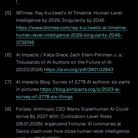
r
[
5
]
IBTimes: Ray Kurzweil's AI Timeline: Human-Level
Intelligence by 2029, Singularity by 2045
https://www.ibtimes.com/ray-kurzweils-ai-timeline-
human-level-intelligence-2029-singularity-2045-
3735745
[
6
]
AI Impacts / Katja Grace, Zach Stein-Perlman u. a.:
Thousands of AI Authors on the Future of AI
(2023/2024)
https://arxiv.org/pdf/2401.02843
[
7
]
AI Impacts Blog: Survey of 2,778 AI authors: six parts
in pictures
https://blog.aiimpacts.org/p/2023-ai-
survey-of-2778-six-things
[
8
]
Forbes: Anthropic CEO Warns Superhuman AI Could
Arrive By 2027 With 'Civilization-Level' Risks
(28.01.2026); ergänzend Fortune: AI luminaries at
Davos clash over how close human-level intelligence