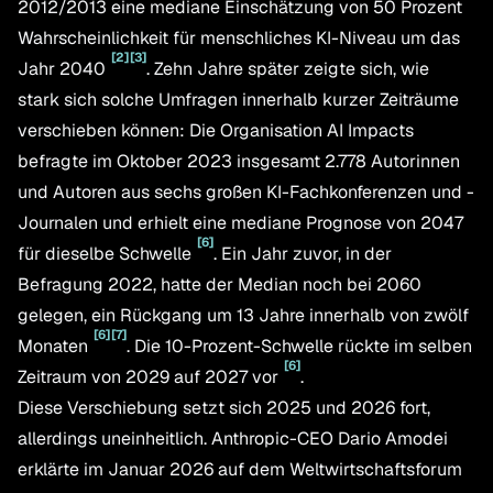
2012/2013 eine mediane Einschätzung von 50 Prozent
Wahrscheinlichkeit für menschliches KI-Niveau um das
[
2
]
[
3
]
Jahr 2040
. Zehn Jahre später zeigte sich, wie
stark sich solche Umfragen innerhalb kurzer Zeiträume
verschieben können: Die Organisation AI Impacts
befragte im Oktober 2023 insgesamt 2.778 Autorinnen
und Autoren aus sechs großen KI-Fachkonferenzen und -
Journalen und erhielt eine mediane Prognose von 2047
[
6
]
für dieselbe Schwelle
. Ein Jahr zuvor, in der
Befragung 2022, hatte der Median noch bei 2060
gelegen, ein Rückgang um 13 Jahre innerhalb von zwölf
[
6
]
[
7
]
Monaten
. Die 10-Prozent-Schwelle rückte im selben
[
6
]
Zeitraum von 2029 auf 2027 vor
.
Diese Verschiebung setzt sich 2025 und 2026 fort,
allerdings uneinheitlich. Anthropic-CEO Dario Amodei
erklärte im Januar 2026 auf dem Weltwirtschaftsforum