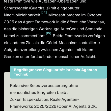
feste Primitive wie Aufgaben-Übergaben und
Schutzregeln (Guardrails) mit eingebauter
[
14
]
Nachvollziehbarkeit
. Microsoft brachte im Oktober
2025 das Agent Framework in die öffentliche Vorschau,
das die bisherigen Werkzeuge AutoGen und Semantic
[
15
]
Kernel zusammenführt
. Beide Frameworks verfolgen
ein anderes Ziel als die Gödel-Maschine: kontrollierte
Aufgabenverteilung zwischen Agenten mit klaren
Grenzen unter fortlaufender menschlicher Aufsicht.
Begriffsgrenze: Singularität ist nicht Agenten-
Technik
Rekursive Selbstverbesserung ohne
menschliches Eingreifen bleibt
Zukunftsspekulation. Reale Agenten-
Frameworks 2025/2026 (OpenAI Agents SDK,