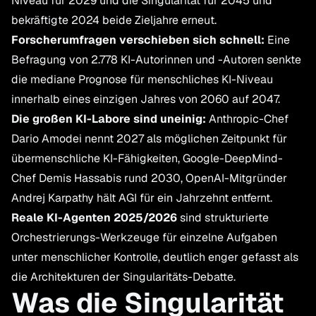
Niveau für 2029 und die Singularität für 2045 und
bekräftigte 2024 beide Zieljahre erneut.
Forscherumfragen verschieben sich schnell:
Eine
Befragung von 2.778 KI-Autorinnen und -Autoren senkte
die mediane Prognose für menschliches KI-Niveau
innerhalb eines einzigen Jahres von 2060 auf 2047.
Die großen KI-Labore sind uneinig:
Anthropic-Chef
Dario Amodei nennt 2027 als möglichen Zeitpunkt für
übermenschliche KI-Fähigkeiten, Google-DeepMind-
Chef Demis Hassabis rund 2030, OpenAI-Mitgründer
Andrej Karpathy hält AGI für ein Jahrzehnt entfernt.
Reale KI-Agenten 2025/2026
sind strukturierte
Orchestrierungs-Werkzeuge für einzelne Aufgaben
unter menschlicher Kontrolle, deutlich enger gefasst als
die Architekturen der Singularitäts-Debatte.
Was die Singularität