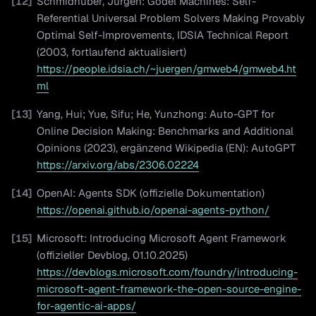
[
12
]
Schmidhuber, Jürgen: Gödel Machines: Self-
Referential Universal Problem Solvers Making Provably
Optimal Self-Improvements, IDSIA Technical Report
(2003, fortlaufend aktualisiert)
https://people.idsia.ch/~juergen/gmweb4/gmweb4.ht
ml
[
13
]
Yang, Hui; Yue, Sifu; He, Yunzhong: Auto-GPT for
Online Decision Making: Benchmarks and Additional
Opinions (2023), ergänzend Wikipedia (EN): AutoGPT
https://arxiv.org/abs/2306.02224
[
14
]
OpenAI: Agents SDK (offizielle Dokumentation)
https://openai.github.io/openai-agents-python/
[
15
]
Microsoft: Introducing Microsoft Agent Framework
(offizieller Devblog, 01.10.2025)
https://devblogs.microsoft.com/foundry/introducing-
microsoft-agent-framework-the-open-source-engine-
for-agentic-ai-apps/