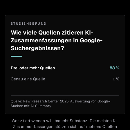
STUDIENBEFUND
Wie viele Quellen zitieren KI-
Zusammenfassungen in Google-
Suchergebnissen?
Drei oder mehr Quellen
88 %
Genau eine Quelle
1 %
Wie viele Quellen zitieren KI-Zusammenfassungen in 
KATEGORIE
Quelle:
Pew Research Center 2025, Auswertung von Google-
Drei oder mehr Quellen
Suchen mit AI-Summary
Genau eine Quelle
Wer zitiert werden will, braucht Substanz: Die meisten KI-
Zusammenfassungen stützen sich auf mehrere Quellen