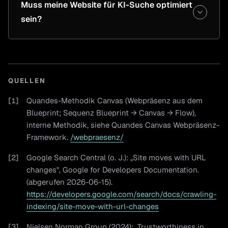
Muss meine Website für KI-Suche optimiert
sein?
QUELLEN
[
1
]
Quandes-Methodik Canvas (Webpräsenz aus dem
Blueprint; Sequenz Blueprint → Canvas → Flow),
interne Methodik, siehe Quandes Canvas Webpräsenz-
Framework.
/webpraesenz/
[
2
]
Google Search Central (o. J.): „Site moves with URL
changes", Google for Developers Documentation.
(abgerufen 2026-06-15).
https://developers.google.com/search/docs/crawling-
indexing/site-move-with-url-changes
[
3
]
Nielsen Norman Group (2024): „Trustworthiness in