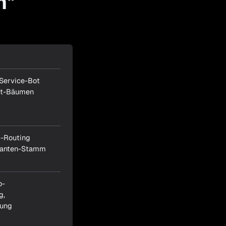
m"
Service-Bot
rt-Bäumen
-Routing
eranten-Stamm
o-
g,
nung