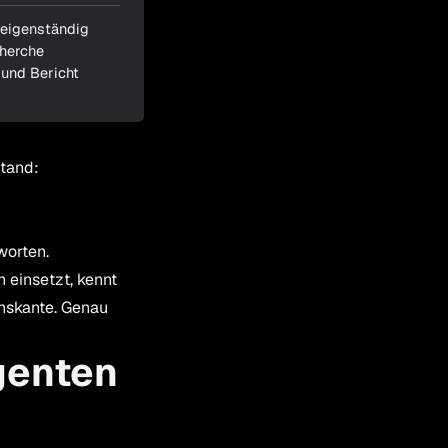
 eigenständig
herche
 und Bericht
stand:
worten.
 einsetzt, kennt
onskante. Genau
genten