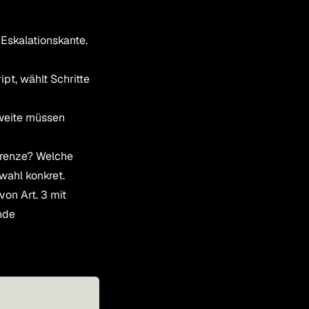
Eskalationskante.
ipt, wählt Schritte
weite müssen
renze? Welche
swahl konkret.
on Art. 3 mit
nde