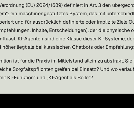
Verordnung (EU) 2024/1689) definiert in Art. 3 den übergeo
tem": ein maschinengestütztes System, das mit unterschie
riert und für ausdrücklich definierte oder implizite Ziele O
mpfehlungen, Inhalte, Entscheidungen), der die physische od
lusst. KI-Agenten sind eine Klasse dieser KI-Systeme, de
 höher liegt als bei klassischen Chatbots oder Empfehlun
ition ist für die Praxis im Mittelstand allein zu abstrakt. Sie 
lche Sorgfaltspflichten greifen bei Einsatz? Und wo verläuf
mit KI-Funktion" und „KI-Agent als Rolle"?