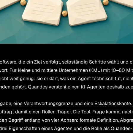
oftware, die ein Ziel verfolgt, selbständig Schritte wählt und ei
wort. Für kleine und mittlere Unternehmen (KMU) mit 10–80 Mi
icht weit genug: sie erklärt, was ein Agent technisch tut, nicht
en gehört. Quandes versteht einen KI-Agenten deshalb zuerst
ufgabe, eine Verantwortungsgrenze und eine Eskalationskante.
ftragt damit einen Rollen-Träger. Die Tool-Frage kommt nach 
den Begriff entlang von vier Achsen: formale Definition, Abg
drei Eigenschaften eines Agenten und die Rolle als Quandes-L