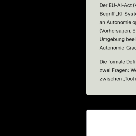
Der EU-AI-Act (
Begriff „KI-Sys
an Autonomie ope
(Vorhersagen, E
Umgebung beeinf
Autonomie-Grad
Die formale Defin
zwei Fragen: We
zwischen „Tool 