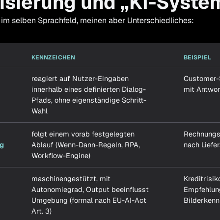
isierung und „KI-Syste
n im selben Sprachfeld, meinen aber Unterschiedliches:
KENNZEICHEN
BEISPIEL
reagiert auf Nutzer-Eingaben
Customer-
innerhalb eines definierten Dialog-
mit Antwo
Pfads, ohne eigenständige Schritt-
Wahl
folgt einem vorab festgelegten
Rechnungs
g
Ablauf (Wenn-Dann-Regeln, RPA,
nach Lief
Workflow-Engine)
maschinengestützt, mit
Kreditrisik
Autonomiegrad, Output beeinflusst
Empfehlun
Umgebung (formal nach EU-AI-Act
Bilderken
Art. 3)