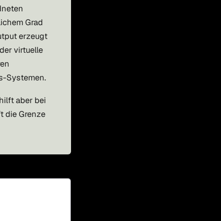
rdneten
dlichem Grad
utput erzeugt
er virtuelle
ren
gs-Systemen.
hilft aber bei
t die Grenze