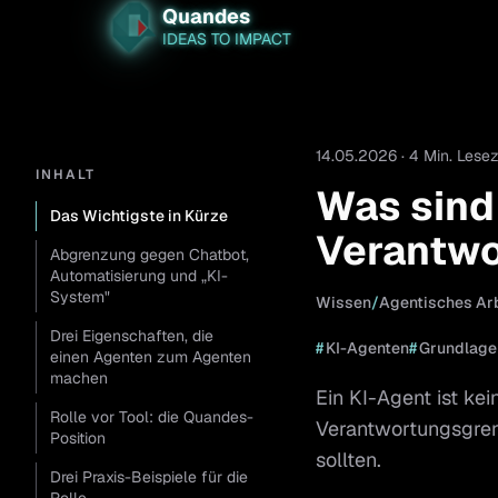
Quandes
IDEAS TO IMPACT
14.05.2026 · 4 Min. Lesez
INHALT
Was sind
Das Wichtigste in Kürze
Verantwo
Abgrenzung gegen Chatbot,
Automatisierung und „KI-
System"
Wissen
/
Agentisches Ar
Drei Eigenschaften, die
#
KI-Agenten
#
Grundlage
einen Agenten zum Agenten
machen
Ein KI-Agent ist kei
Rolle vor Tool: die Quandes-
Verantwortungsgren
Position
sollten.
Drei Praxis-Beispiele für die