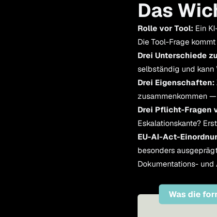
Das Wich
Rolle vor Tool:
Ein KI
Die Tool-Frage kommt 
Drei Unterschiede z
selbständig und kann
Drei Eigenschaften:
zusammenkommen — fehl
Drei Pflicht-Fragen 
Eskalationskante? Erst
EU-AI-Act-Einordnu
besonders ausgeprägt
Dokumentations- und A
Was die for