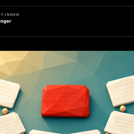
RT:INNEN
inger
thias Klinger
führer