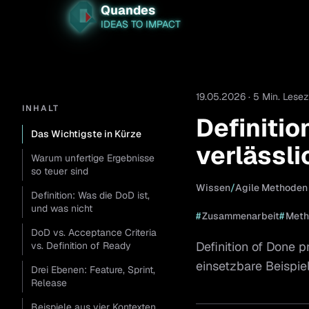
Quandes
IDEAS TO IMPACT
19.05.2026 · 5 Min. Lesez
INHALT
Definitio
Das Wichtigste in Kürze
verlässli
Warum unfertige Ergebnisse
so teuer sind
Wissen
/
Agile Methoden
Definition: Was die DoD ist,
und was nicht
#
Zusammenarbeit
#
Meth
DoD vs. Acceptance Criteria
Definition of Done 
vs. Definition of Ready
einsetzbare Beispie
Drei Ebenen: Feature, Sprint,
Release
Beispiele aus vier Kontexten