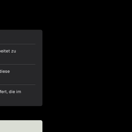
beitet zu
diese
ert, die im