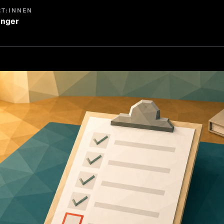
RT:INNEN
inger
thias Klinger
führer