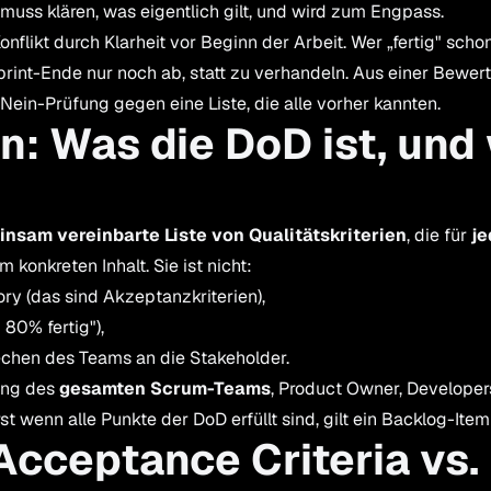
muss klären, was eigentlich gilt, und wird zum Engpass.
onflikt durch Klarheit vor Beginn der Arbeit. Wer „fertig" sch
Sprint-Ende nur noch ab, statt zu verhandeln. Aus einer Bewe
ein-Prüfung gegen eine Liste, die alle vorher kannten.
on: Was die DoD ist, und
nsam vereinbarte Liste von Qualitätskriterien
, die für
je
 konkreten Inhalt. Sie ist nicht:
ory (das sind Akzeptanzkriterien),
 80% fertig"),
rechen des Teams an die Stakeholder.
rung des
gesamten Scrum-Teams
, Product Owner, Develope
 wenn alle Punkte der DoD erfüllt sind, gilt ein Backlog-Item 
Acceptance Criteria vs.