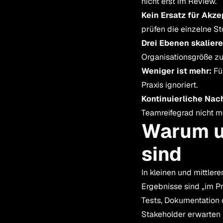
nicht erst im Review.
Kein Ersatz für Akze
prüfen die einzelne St
Drei Ebenen skaliere
Organisationsgröße zu 
Weniger ist mehr:
Fün
Praxis ignoriert.
Kontinuierliche Nac
Teamreifegrad nicht me
Warum u
sind
In kleinen und mittle
Ergebnisse sind „im Pr
Tests, Dokumentation
Stakeholder erwarten 