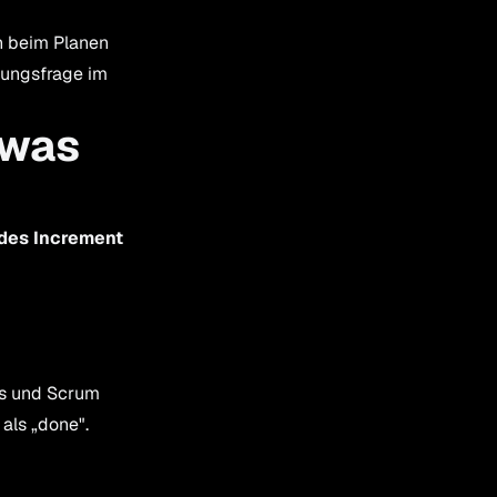
on beim Planen
rtungsfrage im
 was
des Increment
rs und Scrum
als „done".