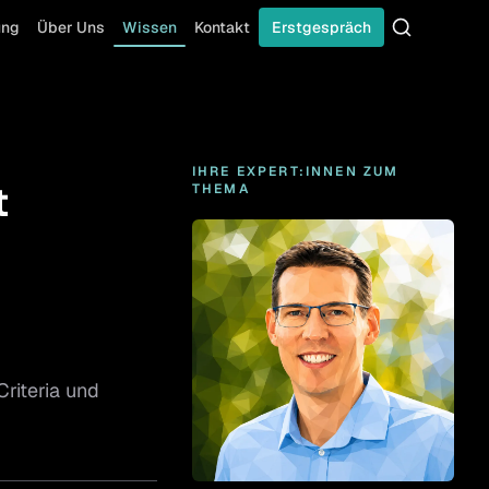
ung
Über Uns
Wissen
Kontakt
Erstgespräch
Suche
IHRE EXPERT:INNEN ZUM
t
THEMA
Criteria und