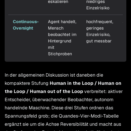
eskalieren
niedriges
Einzelrisiko
Continuous-
Agent handelt,
hochfrequent,
spä
Oversight
Mensch
geringes
Feh
beobachtet im
Einzelrisiko,
Hintergrund
gut messbar
mit
Stichproben
In der allgemeinen Diskussion ist daneben die
kompaktere Stufung
Human in the Loop / Human on
the Loop / Human out of the Loop
verbreitet: aktiver
Entscheider, überwachender Beobachter, autonom
handelnde Maschine. Diese drei Stufen ordnen das
Spannungsfeld grob; die Quandes-Vier-Modi-Tabelle
ergänzt sie um die Achse Reversibilität und macht aus