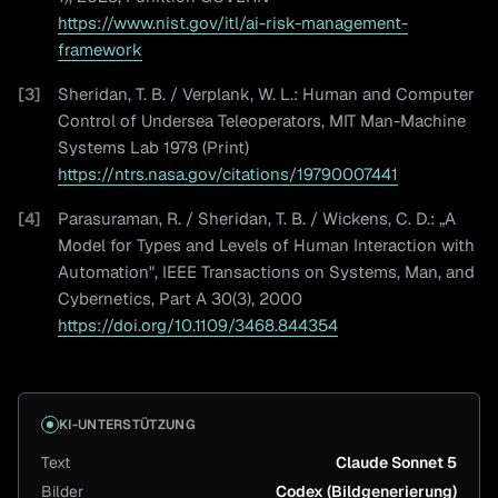
https://www.nist.gov/itl/ai-risk-management-
framework
[
3
]
Sheridan, T. B. / Verplank, W. L.: Human and Computer
Control of Undersea Teleoperators, MIT Man-Machine
Systems Lab 1978 (Print)
https://ntrs.nasa.gov/citations/19790007441
[
4
]
Parasuraman, R. / Sheridan, T. B. / Wickens, C. D.: „A
Model for Types and Levels of Human Interaction with
Automation", IEEE Transactions on Systems, Man, and
Cybernetics, Part A 30(3), 2000
https://doi.org/10.1109/3468.844354
KI-UNTERSTÜTZUNG
Text
Claude Sonnet 5
Bilder
Codex (Bildgenerierung)