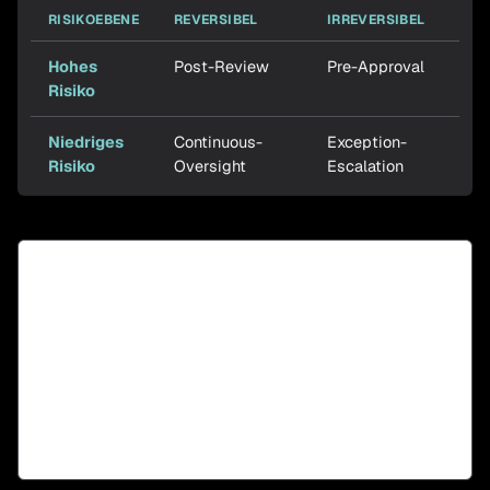
RISIKOEBENE
REVERSIBEL
IRREVERSIBEL
Hohes
Post-Review
Pre-Approval
Risiko
Niedriges
Continuous-
Exception-
Risiko
Oversight
Escalation