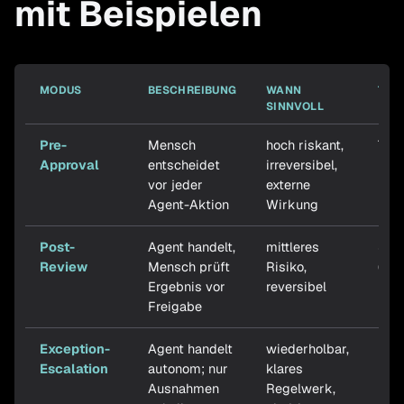
mit Beispielen
MODUS
BESCHREIBUNG
WANN
TYP
SINNVOLL
Pre-
Mensch
hoch riskant,
Tem
Approval
entscheidet
irreversibel,
vor jeder
externe
Agent-Aktion
Wirkung
Post-
Agent handelt,
mittleres
Sche
Review
Mensch prüft
Risiko,
(Ru
Ergebnis vor
reversibel
Freigabe
Exception-
Agent handelt
wiederholbar,
unen
Escalation
autonom; nur
klares
Ausnahmen
Regelwerk,